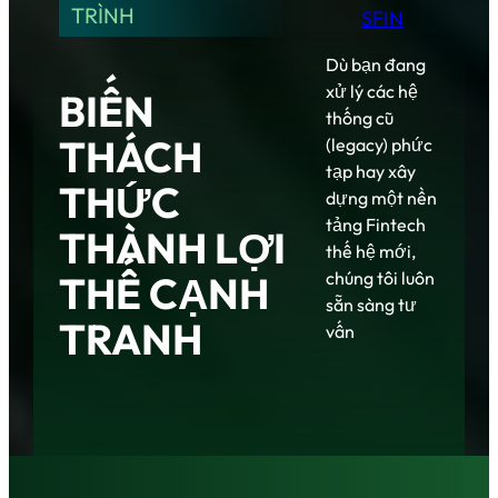
TRÌNH
SFIN
Dù bạn đang
xử lý các hệ
BIẾN
thống cũ
THÁCH
(legacy) phức
tạp hay xây
THỨC
dựng một nền
tảng Fintech
THÀNH LỢI
thế hệ mới,
THẾ CẠNH
chúng tôi luôn
sẵn sàng tư
TRANH
vấn