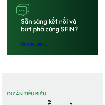
Sẵn sàng kết nối và
bứt phá cùng SFIN?
Liên hệ ngay!
DỰ ÁN TIÊU BIỂU