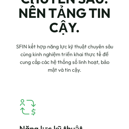
NỀN TẢNG TIN
CẬY.
SFIN kết hợp năng lực kỹ thuật chuyên sâu
cùng kinh nghiệm triển khai thực tế để
cung cấp các hệ thống số linh hoạt, bảo
mật và tin cậy.
Năng lực kỹ thuật