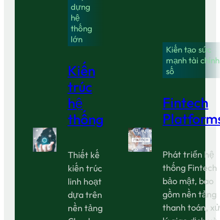
dựng
hệ
thống
lớn
Kiến tạo sức
mạnh tài chính
Kiến
số
trúc
Fintech
hệ
Platform
thống
Phát triển hệ
Thiết kế
thống Fintech
kiến trúc
bảo mật, bao
linh hoạt
gồm nền tảng
dựa trên
thanh toán, x
nền tảng