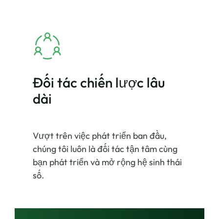
Đối tác chiến lược lâu
dài
Vượt trên việc phát triển ban đầu,
chúng tôi luôn là đối tác tận tâm cùng
bạn phát triển và mở rộng hệ sinh thái
số.