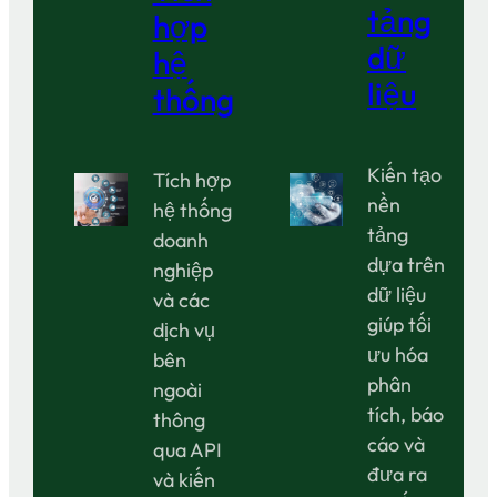
tảng
hợp
dữ
hệ
liệu
thống
Kiến tạo
Tích hợp
nền
hệ thống
tảng
doanh
dựa trên
nghiệp
dữ liệu
và các
giúp tối
dịch vụ
ưu hóa
bên
phân
ngoài
tích, báo
thông
cáo và
qua API
đưa ra
và kiến