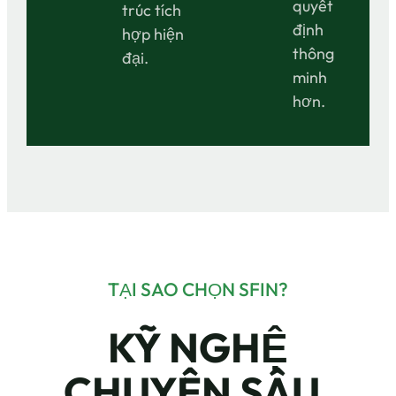
quyết
trúc tích
định
hợp hiện
thông
đại.
minh
hơn.
TẠI SAO CHỌN SFIN?
KỸ NGHỆ
CHUYÊN SÂU.