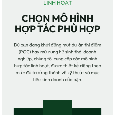
LINH HOẠT
CHỌN MÔ HÌNH
HỢP TÁC PHÙ HỢP
Dù bạn đang khởi động một dự án thí điểm
(POC) hay mở rộng hệ sinh thái doanh
nghiệp, chúng tôi cung cấp các mô hình
hợp tác linh hoạt, được thiết kế riêng theo
mức độ trưởng thành về kỹ thuật và mục
tiêu kinh doanh của bạn.