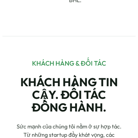
KHÁCH HÀNG & ĐỐI TÁC
KHÁCH HÀNG TIN
CẬY. ĐỐI TÁC
ĐỒNG HÀNH.
Sức mạnh của chúng tôi nằm ở sự hợp tác.
Từ những startup đầy khát vọng, các