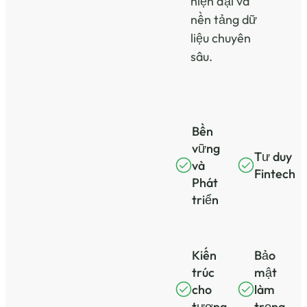
hiện đại và
nền tảng dữ
liệu chuyên
sâu.
Bền
vững
Tư duy
và
Fintech
Phát
triển
Kiến
Bảo
trúc
mật
cho
làm
tương
trọng