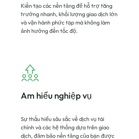
Kiến tạo các nền tảng để hỗ trợ tăng
trưởng nhanh, khối lượng giao dịch lớn
và vận hành phức tạp mà không làm
ảnh hưởng đến tốc độ.
Am hiểu nghiệp vụ
Sự thấu hiểu sâu sắc về dịch vụ tài
chính và các hệ thống dựa trên giao
dịch, đảm bảo nền tảng của bạn được