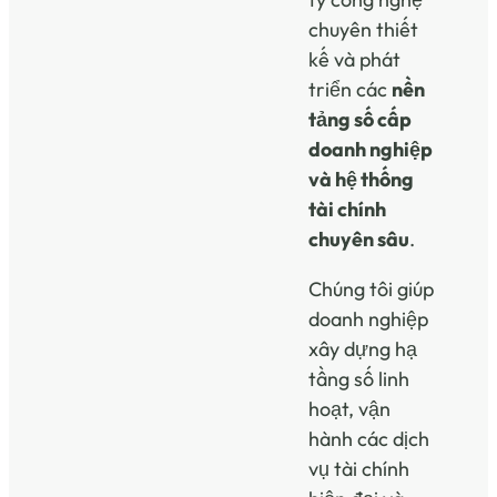
chuyên thiết
kế và phát
triển các
nền
tảng số cấp
doanh nghiệp
và hệ thống
tài chính
chuyên sâu
.
Chúng tôi giúp
doanh nghiệp
xây dựng hạ
tầng số linh
hoạt, vận
hành các dịch
vụ tài chính