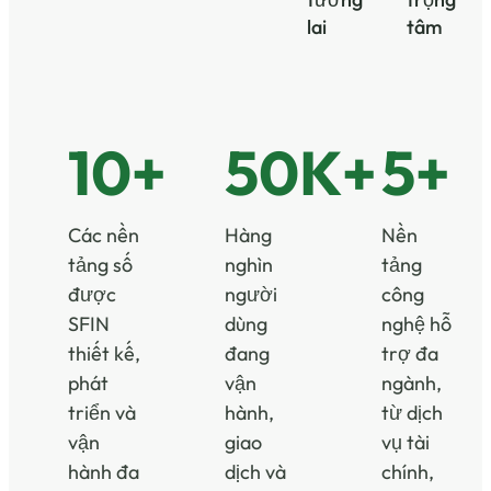
lai
tâm
10+
50K+
5+
Các nền
Hàng
Nền
tảng số
nghìn
tảng
được
người
công
SFIN
dùng
nghệ hỗ
thiết kế,
đang
trợ đa
phát
vận
ngành,
triển và
hành,
từ dịch
vận
giao
vụ tài
hành đa
dịch và
chính,