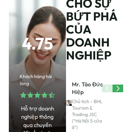
CHO SỰ
BỨT PHÁ
CỦA
4.75
DOANH
NGHIỆP
Khách hàng hài
lòng
Mr. Tào Đức
Hiệp
Chủ tịch – BHL
Tourism &
Hỗ trợ doanh
Trading JSC
nghiệp thông
(“Hà Nội 5 cửa
qua chuyển
ô”)