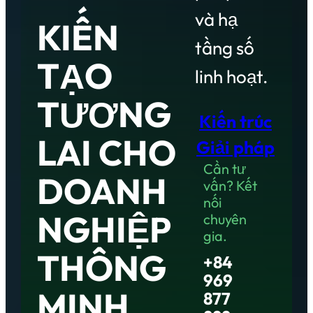
và hạ
KIẾN
tầng số
TẠO
linh hoạt.
TƯƠNG
Kiến trúc
LAI CHO
Giải pháp
Cần tư
DOANH
vấn? Kết
nối
NGHIỆP
chuyên
gia.
THÔNG
+84
969
MINH.
877