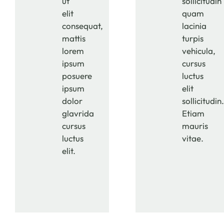
ut
sollicitudin
elit
quam
consequat,
lacinia
mattis
turpis
lorem
vehicula,
ipsum
cursus
posuere
luctus
ipsum
elit
dolor
sollicitudin
glavrida
Etiam
cursus
mauris
luctus
vitae.
elit.