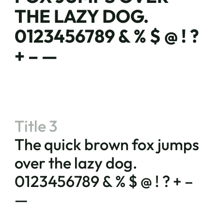
THE LAZY DOG.
0123456789 & % $ @ ! ?
+ – —
Title 3
The quick brown fox jumps
over the lazy dog.
0123456789 & % $ @ ! ? + –
—