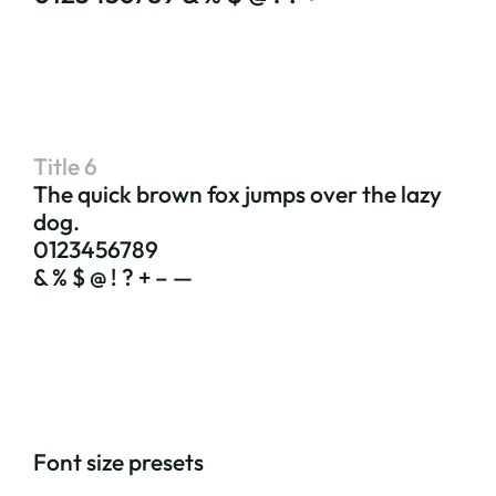
Title 6
The quick brown fox jumps over the lazy
dog.
0123456789
& % $ @ ! ? + – —
Font size presets