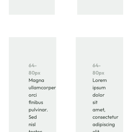
64-
64-
80px
80px
Magna
Lorem
ullamcorper
ipsum
orci
dolor
finibus
sit
pulvinar.
amet,
Sed
consectetur
nisl
adipiscing
tortor,
elit.