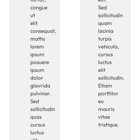
congue
Sed
ut
sollicitudin
elit
quam
consequat,
lacinia
mattis
turpis
lorem
vehicula,
ipsum
cursus
posuere
luctus
ipsum
elit
dolor
sollicitudin.
glavrida
Etiam
pulvinar.
porttitor
Sed
eu
sollicitudin
mauris
quas
vitae
cursus
tristique.
luctus