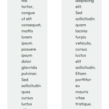
nisl
adipiscing
tortor,
elit.
congue
Sed
ut elit
sollicitudin
consequat,
quam
mattis
lacinia
lorem
turpis
ipsum
vehicula,
posuere
cursus
ipsum
luctus
dolor
elit
glavrida
sollicitudin.
pulvinar.
Etiam
Sed
porttitor
sollicitudin
eu
quas
mauris
cursus
vitae
luctus
tristique.